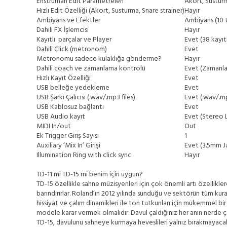
Enstruman Edit Parametreleri
Akort, Susturm
Hızlı Edit Özelliği (Akort, Susturma, Snare strainer)
Hayır
Ambiyans ve Efektler
Ambiyans (10 t
Dahili FX İşlemcisi
Hayır
Kayıtlı parçalar ve Player
Evet (38 kayıtl
Dahili Click (metronom)
Evet
Metronomu sadece kulaklığa gönderme?
Hayır
Dahili coach ve zamanlama kontrolü
Evet (Zamanla
Hızlı Kayıt Özelliği
Evet
USB belleğe yedekleme
Evet
USB Şarkı Çalıcısı (.wav/.mp3 files)
Evet (.wav/.mp
USB Kablosuz bağlantı
Evet
USB Audio kayıt
Evet (Stereo 
MIDI In/out
Out
Ek Trigger Giriş Sayısı
1
Auxiliary ‘Mix In’ Girişi
Evet (3.5mm J
Illumination Ring with click sync
Hayır
TD-11 mi TD-15 mi benim için uygun?
TD-15 özellikle sahne müzisyenleri için çok önemli artı özellikler
barındırırlar. Roland’ın 2012 yılında sunduğu ve sektörün tüm kura
hissiyat ve çalım dinamikleri ile ton tutkunları için mükemmel bi
modele karar vermek olmalıdır. Davul çaldığınız her anın nerde ç
TD-15, davulunu sahneye kurmaya heveslileri yalnız bırakmayacak 