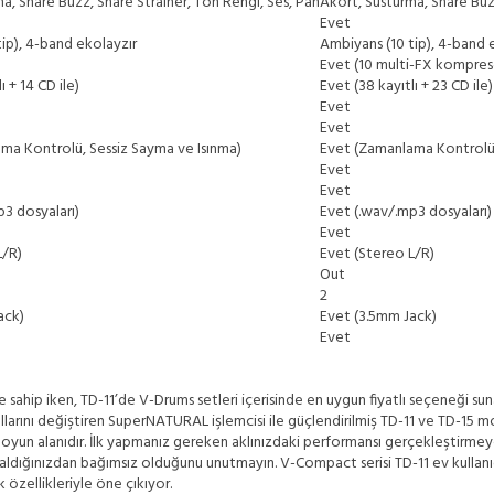
a, Snare Buzz, Snare Strainer, Ton Rengi, Ses, Pan
Akort, Susturma, Snare Buzz
Evet
ip), 4-band ekolayzır
Ambiyans (10 tip), 4-band 
Evet (10 multi-FX kompresor
ı + 14 CD ile)
Evet (38 kayıtlı + 23 CD ile)
Evet
Evet
ma Kontrolü, Sessiz Sayma ve Isınma)
Evet (Zamanlama Kontrolü,
Evet
Evet
3 dosyaları)
Evet (.wav/.mp3 dosyaları)
Evet
L/R)
Evet (Stereo L/R)
Out
2
ack)
Evet (3.5mm Jack)
Evet
e sahip iken, TD-11’de V-Drums setleri içerisinde en uygun fiyatlı seçeneği sun
llarını değiştiren SuperNATURAL işlemcisi ile güçlendirilmiş TD-11 ve TD-15 mod
r oyun alanıdır. İlk yapmanız gereken aklınızdaki performansı gerçekleştirmey
aldığınızdan bağımsız olduğunu unutmayın. V-Compact serisi TD-11 ev kullanıcı
özellikleriyle öne çıkıyor.