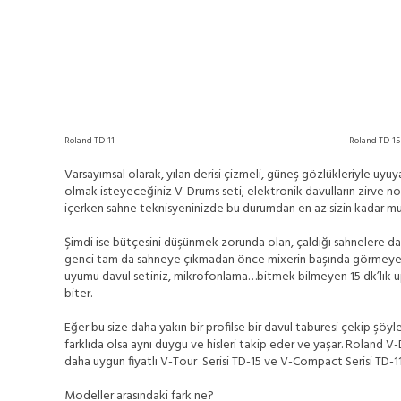
Roland TD-11
Roland TD-15
Varsayımsal olarak, yılan derisi çizmeli, güneş gözlükleriyle uy
olmak isteyeceğiniz V-Drums seti; elektronik davulların zirve nokt
içerken sahne teknisyeninizde bu durumdan en az sizin kadar mu
Şimdi ise bütçesini düşünmek zorunda olan, çaldığı sahnelere dav
genci tam da sahneye çıkmadan önce mixerin başında görmeye al
uyumu davul setiniz, mikrofonlama…bitmek bilmeyen 15 dk’lık upuz
biter.
Eğer bu size daha yakın bir profilse bir davul taburesi çekip şö
farklıda olsa aynı duygu ve hisleri takip eder ve yaşar. Roland V-
daha uygun fiyatlı V-Tour Serisi TD-15 ve V-Compact Serisi TD-11 i
Modeller arasındaki fark ne?