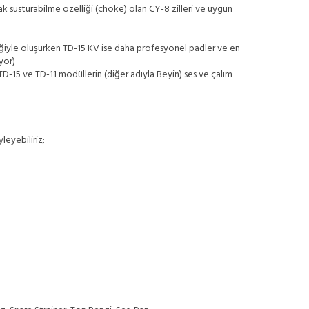
tarak susturabilme özelliği (choke) olan CY-8 zilleri ve uygun
eliğiyle oluşurken TD-15 KV ise daha profesyonel padler ve en
ıyor)
-15 ve TD-11 modüllerin (diğer adıyla Beyin) ses ve çalım
leyebiliriz;