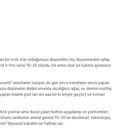
 olan bir rock star olduğunuzu düşünelim. Hiç düşünmeden sahip
nd V-Pro serisi TD-30 olurdu. Ve emin olun siz kuliste ayranınızı
sound” umutlarını taşıyan, iki gün önce kendisine servis yapan
zu düşünelim. Binbir emekle dizdiğiniz ağaç ve derinin müthiş
n insanın psst ları ses aaa bir ki leriyle geçer.) ve konser
erekte yoktur ama davul çalan herkes uygulanışı ve yöntemleri
-Drums serilerinin amiral gemisi TD-30’un devrimsel teknolojisi,
öre? Buyurun bakalım ne farkları var..