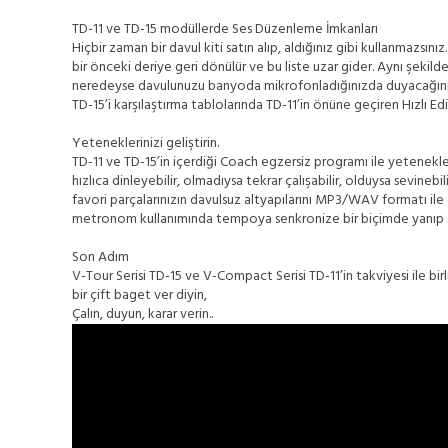
TD-11 ve TD-15 modüllerde Ses Düzenleme İmkanları
Hiçbir zaman bir davul kiti satın alıp, aldığınız gibi kullanmazsın
bir önceki deriye geri dönülür ve bu liste uzar gider. Aynı şekilde
neredeyse davulunuzu banyoda mikrofonladığınızda duyacağınız
TD-15’i karşılaştırma tablolarında TD-11’in önüne geçiren Hızlı Ed
Yeteneklerinizi geliştirin.
TD-11 ve TD-15’in içerdiği Coach egzersiz programı ile yetenekleri
hızlıca dinleyebilir, olmadıysa tekrar çalışabilir, olduysa sevineb
favori parçalarınızın davulsuz altyapılarını MP3/WAV formatı ile ça
metronom kullanımında tempoya senkronize bir biçimde yanıp s
Son Adım
V-Tour Serisi TD-15 ve V-Compact Serisi TD-11’in takviyesi ile birl
bir çift baget ver diyin,
Çalın, duyun, karar verin..