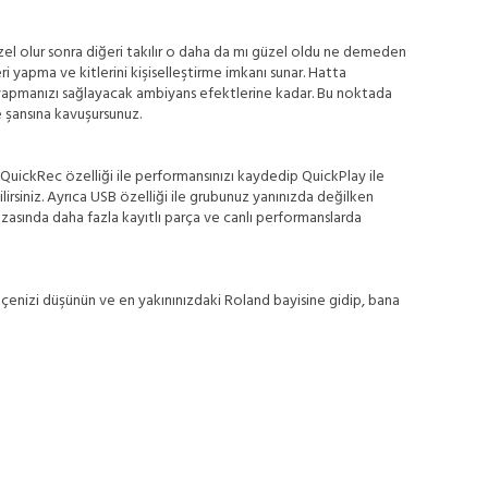
 güzel olur sonra diğeri takılır o daha da mı güzel oldu ne demeden
eri yapma ve kitlerini kişiselleştirme imkanı sunar. Hatta
yapmanızı sağlayacak ambiyans efektlerine kadar. Bu noktada
me şansına kavuşursunuz.
ak QuickRec özelliği ile performansınızı kaydedip QuickPlay ile
ilirsiniz. Ayrıca USB özelliği ile grubunuz yanınızda değilken
afızasında daha fazla kayıtlı parça ve canlı performanslarda
 bütçenizi düşünün ve en yakınınızdaki Roland bayisine gidip, bana