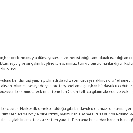
uyan,her performansıyla dünyayı sarsan ve her istediği tam olarak istediği an
ası, rüya gibi bir çalım keyfine sahip, sınırsız ton ve enstrumanlar diyarı Rola
tlu olurdu.
ulunu kendisi taşıyan, hiç olmadı davul zaten ordaysa aklındaki o “efsanevi 
ışkın, ölümcül seviyede yarı profesyonel ama çalışkan bir davulcu olduğunu
uuun bir soundcheck (muhtemelen 7 dk’sı telli çalgıların akordu ve vokal yapa
yle bir oturun. Herkes ilk örnekte olduğu gibi bir davulcu olamaz, olmasına g
Drums serileri de böyle bir elitizmi, ayrımı kabul etmez. 2013 yılında Roland V
le ulaşılabilir ama tavizsiz setleri yarattı. Peki ama bunlardan hangisi bana g