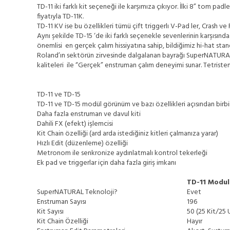
TD-11 iki farklı kit seçeneği ile karşımıza çıkıyor. İlki 8” tom pad
fiyatıyla TD-11K.
TD-11 KV ise bu özellikleri tümü çift triggerlı V-Pad ler, Crash 
Aynı şekilde TD-15 ‘de iki farklı seçenekle sevenlerinin karşısın
önemlisi en gerçek çalım hissiyatına sahip, bildiğimiz hi-hat standı
Roland’ın sektörün zirvesinde dalgalanan bayrağı SuperNATURAL 
kaliteleri ile “Gerçek” enstruman çalım deneyimi sunar. Tetrist
TD-11 ve TD-15
TD-11 ve TD-15 modül görünüm ve bazı özellikleri açısından birbir
Daha fazla enstruman ve davul kiti
Dahili FX (efekt) işlemcisi
Kit Chain özelliği (ard arda istediğiniz kitleri çalmanıza yarar)
Hızlı Edit (düzenleme) özelliği
Metronom ile senkronize aydınlatmalı kontrol tekerleği
Ek pad ve triggerlar için daha fazla giriş imkanı
TD-11 Modul
SuperNATURAL Teknoloji?
Evet
Enstruman Sayısı
196
Kit Sayısı
50 (25 Kit/25 U
Kit Chain Özelliği
Hayır