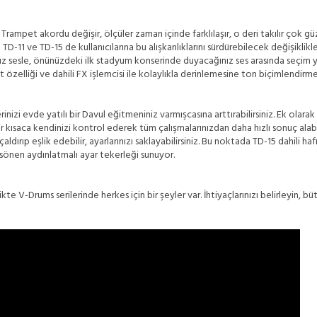
ız. Trampet akordu değişir, ölçüler zaman içinde farklılaşır, o deri takılır çok
 TD-11 ve TD-15 de kullanıcılarına bu alışkanlıklarını sürdürebilecek değişiklikl
 sesle, önünüzdeki ilk stadyum konserinde duyacağınız ses arasında seçim 
it özelliği ve dahili FX işlemcisi ile kolaylıkla derinlemesine ton biçimlendir
nizi evde yatılı bir Davul eğitmeniniz varmışcasına arttırabilirsiniz. Ek olar
ilir kısaca kendinizi kontrol ederek tüm çalışmalarınızdan daha hızlı sonuç alab
ldırıp eşlik edebilir, ayarlarınızı saklayabilirsiniz. Bu noktada TD-15 dahili h
önen aydınlatmalı ayar tekerleği sunuyor.
ikte V-Drums serilerinde herkes için bir şeyler var. İhtiyaçlarınızı belirleyin,