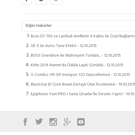
Diğer Haberler
Boss GT-100 ve Lambalı Amfilerin 4 Kablo ile Özel Bağlantısı
VE-5 ile Auto-Tune Efekti - 12.10.2015
BOSS Overdrive ile Muhteşem Tonlara... - 12.10.2015
Kirlin 2014 Namm'da Ödüle Layık Görüldü - 12.10.2015
V-Combo VR-09 Versiyon 1.03 Güncellemesi - 12.10.2015
Blackstar ID Core Beam Detaylı Ürün İncelemesi - 19.10.201
Epiphone Yeni PRO-I Serisi Gitarlar İle Devrim Yaptı! - 19.10