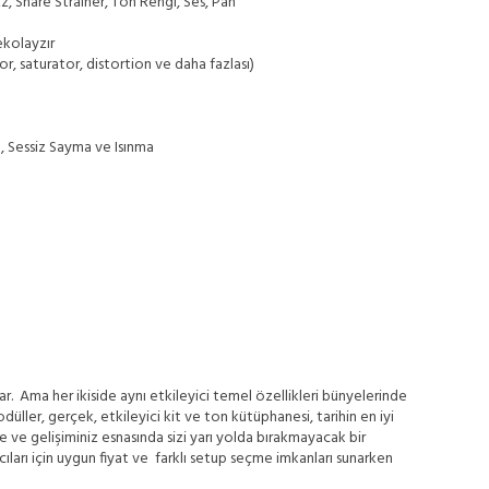
, Snare Strainer, Ton Rengi, Ses, Pan
ekolayzır
, saturator, distortion ve daha fazlası)
 Sessiz Sayma ve Isınma
ar. Ama her ikiside aynı etkileyici temel özellikleri bünyelerinde
üller, gerçek, etkileyici kit ve ton kütüphanesi, tarihin en iyi
e ve gelişiminiz esnasında sizi yarı yolda bırakmayacak bir
ları için uygun fiyat ve farklı setup seçme imkanları sunarken