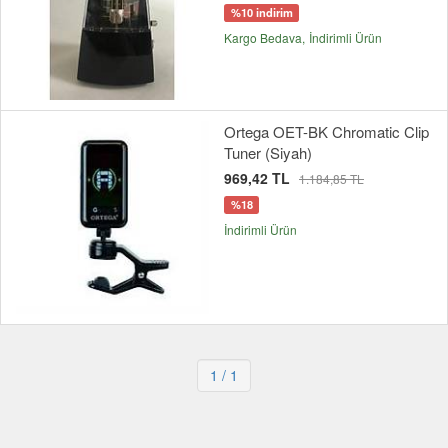
%10 indirim
Kargo Bedava
İndirimli Ürün
Ortega OET-BK Chromatic Clip
Tuner (Siyah)
969,42 TL
1.184,85 TL
%18
İndirimli Ürün
1
/ 1