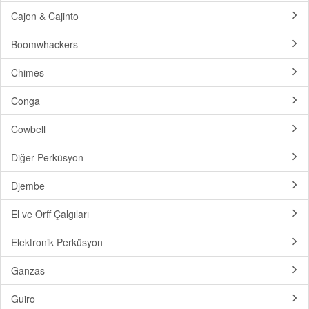
Cajon & Cajinto
Boomwhackers
Chimes
Conga
Cowbell
Diğer Perküsyon
Djembe
El ve Orff Çalgıları
Elektronik Perküsyon
Ganzas
Guiro