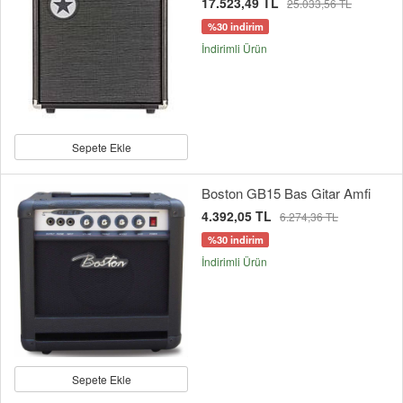
17.523,49 TL
25.033,56 TL
%30 indirim
İndirimli Ürün
Sepete Ekle
Boston GB15 Bas Gitar Amfi
4.392,05 TL
6.274,36 TL
%30 indirim
İndirimli Ürün
Sepete Ekle