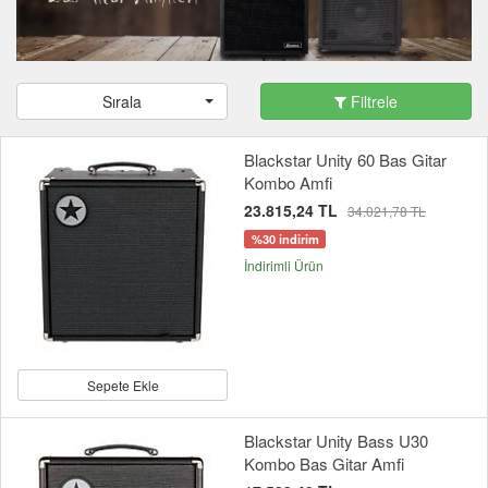
Sırala
Filtrele
Blackstar Unity 60 Bas Gitar
Kombo Amfi
23.815,24 TL
34.021,78 TL
%30 indirim
İndirimli Ürün
Sepete Ekle
Blackstar Unity Bass U30
Kombo Bas Gitar Amfi