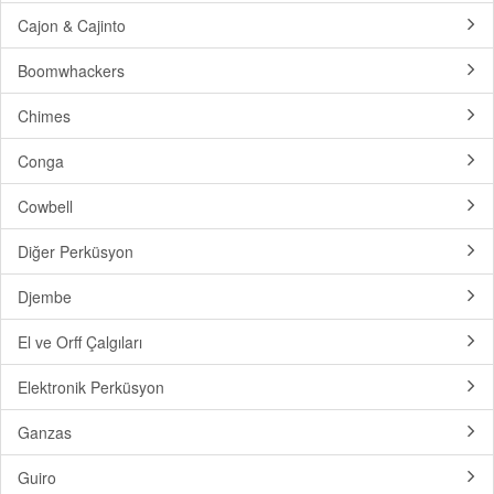
Cajon & Cajinto
Boomwhackers
Chimes
Conga
Cowbell
Diğer Perküsyon
Djembe
El ve Orff Çalgıları
Elektronik Perküsyon
Ganzas
Guiro