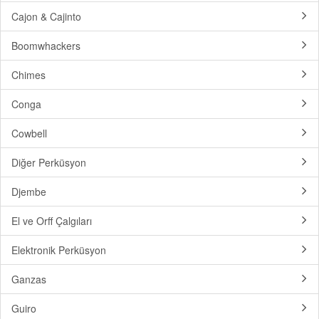
Cajon & Cajinto
Boomwhackers
Chimes
Conga
Cowbell
Diğer Perküsyon
Djembe
El ve Orff Çalgıları
Elektronik Perküsyon
Ganzas
Guiro