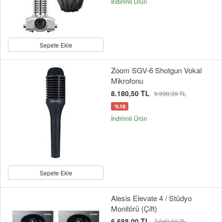
İndirimli Ürün
Sepete Ekle
Zoom SGV-6 Shotgun Vokal
Mikrofonu
8.180,50 TL
9.998,39 TL
%18
İndirimli Ürün
Sepete Ekle
Alesis Elevate 4 / Stüdyo
Monitörü (Çift)
6.688,00 TL
7.040,00 TL