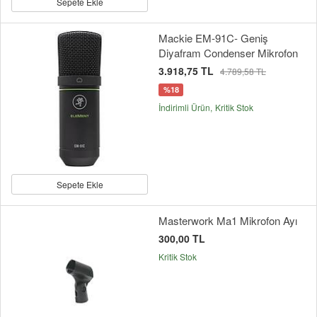
Sepete Ekle
Mackie EM-91C- Geniş
Diyafram Condenser Mikrofon
3.918,75 TL
4.789,58 TL
%18
İndirimli Ürün
Kritik Stok
Sepete Ekle
Masterwork Ma1 Mikrofon Ayı
300,00 TL
Kritik Stok