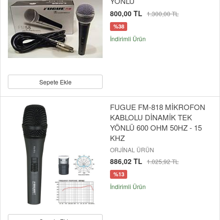
YÖNLÜ
800,00 TL
1.300,00 TL
%38
İndirimli Ürün
Sepete Ekle
FUGUE FM-818 MİKROFON
KABLOLU DİNAMİK TEK
YÖNLÜ 600 OHM 50HZ - 15
KHZ
ORJİNAL ÜRÜN
886,02 TL
1.025,92 TL
%13
İndirimli Ürün