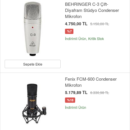
BEHRINGER C-3 Çift-
Diyafram Stüdyo Condenser
Mikrofon
4.750,00 TL
5.150,00 TL
%7
İndirimli Ürün
Kritik Stok
Sepete Ekle
Fenix FCM-600 Condenser
Mikrofon
5.179,89 TL
6.330,98 TL
%18
İndirimli Ürün