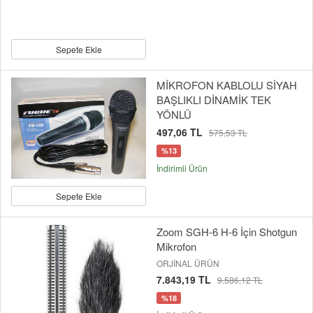
Sepete Ekle
MİKROFON KABLOLU SİYAH
BAŞLIKLI DİNAMİK TEK
YÖNLÜ
497,06 TL
575,53 TL
%13
İndirimli Ürün
Sepete Ekle
Zoom SGH-6 H-6 İçin Shotgun
Mikrofon
ORJİNAL ÜRÜN
7.843,19 TL
9.586,12 TL
%18