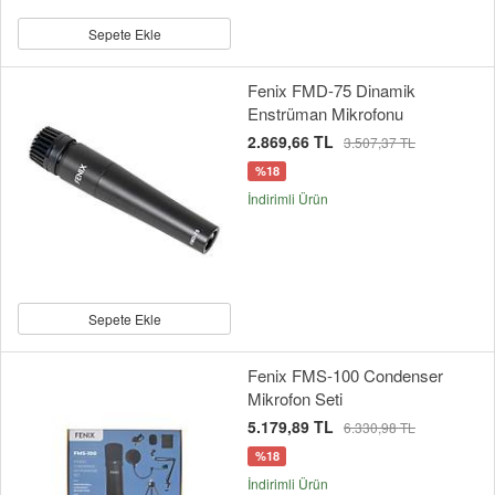
Sepete Ekle
Fenix FMD-75 Dinamik
Enstrüman Mikrofonu
2.869,66 TL
3.507,37 TL
%18
İndirimli Ürün
Sepete Ekle
Fenix FMS-100 Condenser
Mikrofon Seti
5.179,89 TL
6.330,98 TL
%18
İndirimli Ürün