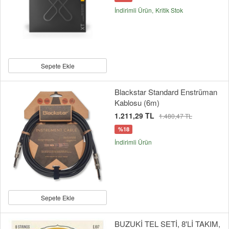
İndirimli Ürün
Kritik Stok
Sepete Ekle
Blackstar Standard Enstrüman
Kablosu (6m)
1.211,29 TL
1.480,47 TL
%18
İndirimli Ürün
Sepete Ekle
BUZUKİ TEL SETİ, 8'Lİ TAKIM,