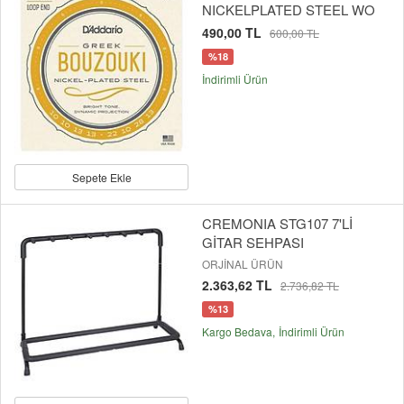
NICKELPLATED STEEL WO
490,00 TL
600,00 TL
%18
İndirimli Ürün
Sepete Ekle
CREMONIA STG107 7'Lİ
GİTAR SEHPASI
ORJİNAL ÜRÜN
2.363,62 TL
2.736,82 TL
%13
Kargo Bedava
İndirimli Ürün