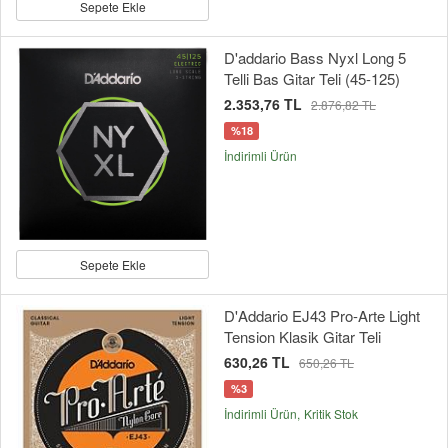
Sepete Ekle
D'addario Bass Nyxl Long 5
Telli Bas Gitar Teli (45-125)
2.353,76 TL
2.876,82 TL
%18
İndirimli Ürün
Sepete Ekle
D'Addario EJ43 Pro-Arte Light
Tension Klasik Gitar Teli
630,26 TL
650,26 TL
%3
İndirimli Ürün
Kritik Stok