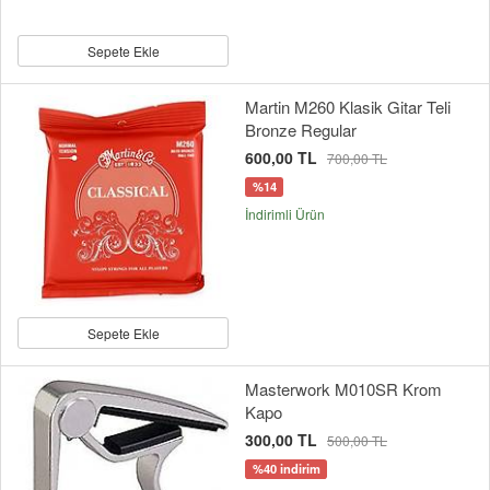
Sepete Ekle
Martin M260 Klasik Gitar Teli
Bronze Regular
600,00 TL
700,00 TL
%14
İndirimli Ürün
Sepete Ekle
Masterwork M010SR Krom
Kapo
300,00 TL
500,00 TL
%40 indirim