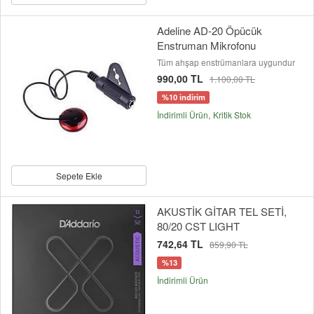
Adeline AD-20 Öpücük
Enstruman Mikrofonu
Tüm ahşap enstrümanlara uygundur
990,00 TL
1.100,00 TL
%10 indirim
İndirimli Ürün
Kritik Stok
Sepete Ekle
AKUSTİK GİTAR TEL SETİ,
80/20 CST LIGHT
742,64 TL
859,90 TL
%13
İndirimli Ürün