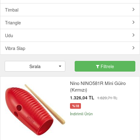
Timbal
Triangle
Udu
Vibra Slap
Sırala
Filtrele
Nino NINO581R Mini Güiro
(Kırmızı)
1.326,04 TL
1.620,71 TL
%18
İndirimli Ürün