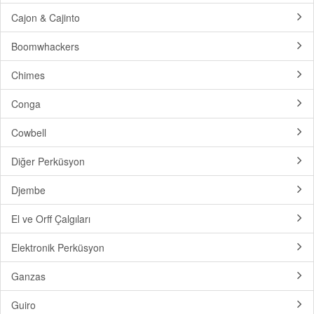
Cajon & Cajinto
Boomwhackers
Chimes
Conga
Cowbell
Diğer Perküsyon
Djembe
El ve Orff Çalgıları
Elektronik Perküsyon
Ganzas
Guiro