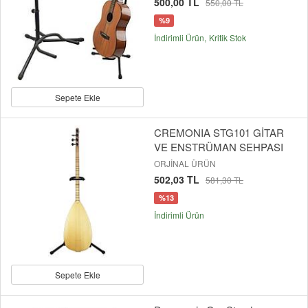
500,00 TL
550,00 TL
%9
İndirimli Ürün
Kritik Stok
Sepete Ekle
CREMONIA STG101 GİTAR
VE ENSTRÜMAN SEHPASI
ORJİNAL ÜRÜN
502,03 TL
581,30 TL
%13
İndirimli Ürün
Sepete Ekle