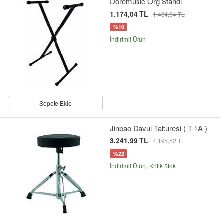
Doremusic Org Standı
1.174,04 TL
1.434,94 TL
%18
İndirimli Ürün
Sepete Ekle
Jinbao Davul Taburesi ( T-1A )
3.241,99 TL
4.195,52 TL
%22
İndirimli Ürün
Kritik Stok