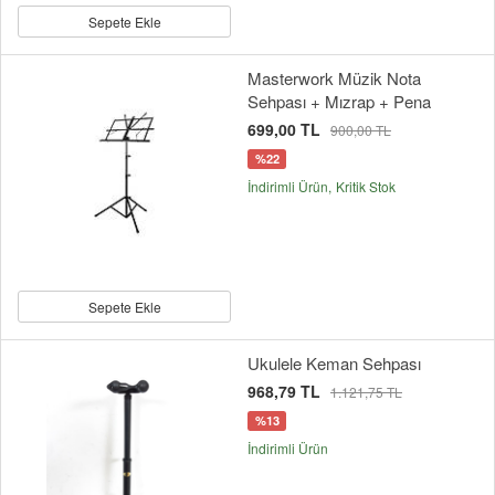
Sepete Ekle
Masterwork Müzik Nota
Sehpası + Mızrap + Pena
699,00 TL
900,00 TL
%22
İndirimli Ürün
Kritik Stok
Sepete Ekle
Ukulele Keman Sehpası
968,79 TL
1.121,75 TL
%13
İndirimli Ürün