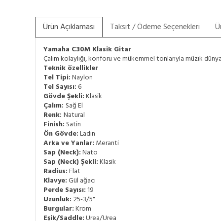
Ürün Açıklaması
Taksit / Ödeme Seçenekleri
Ü
Yamaha C30M Klasik Gitar
Çalım kolaylığı, konforu ve mükemmel tonlarıyla müzik dünyası
Teknik özellikler
Tel Tipi:
Naylon
Tel Sayısı:
6
Gövde Şekli:
Klasik
Çalım:
Sağ El
Renk:
Natural
Finish:
Satin
Ön Gövde:
Ladin
Arka ve Yanlar:
Meranti
Sap (Neck):
Nato
Sap (Neck) Şekli:
Klasik
Radius:
Flat
Klavye:
Gül ağacı
Perde Sayısı:
19
Uzunluk:
25-3/5"
Burgular:
Krom
Eşik/Saddle:
Urea/Urea