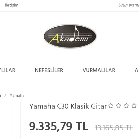
İletişim
LILAR
NEFESLİLER
VURMALILAR
A
r
Yamaha
Yamaha C30 Klasik Gitar
9.335,79 TL
13.165,85 TL