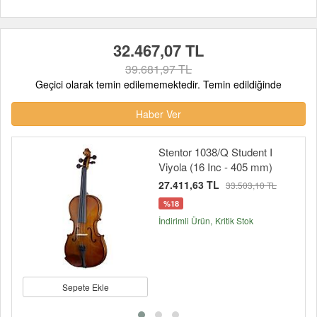
32.467,07 TL
39.681,97 TL
Geçici olarak temin edilememektedir. Temin edildiğinde
Haber Ver
Stentor 1038/Q Student I
Viyola (16 Inc - 405 mm)
27.411,63 TL
33.503,10 TL
%18
İndirimli Ürün
Kritik Stok
Sepete Ekle