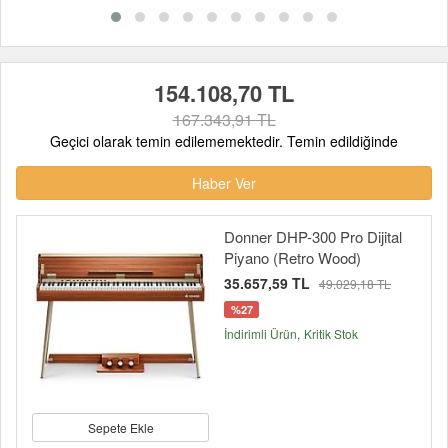
154.108,70 TL
167.343,91 TL
Geçici olarak temin edilememektedir. Temin edildiğinde
Haber Ver
Donner DHP-300 Pro Dijital
Piyano (Retro Wood)
35.657,59 TL
49.029,18 TL
%27
İndirimli Ürün
Kritik Stok
Sepete Ekle