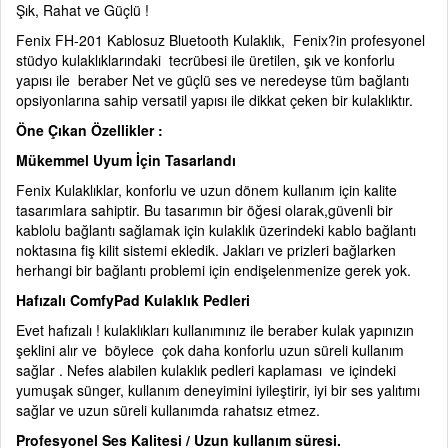
Şık, Rahat ve Güçlü !
Fenix FH-201 Kablosuz Bluetooth Kulaklık, Fenix?in profesyonel
stüdyo kulaklıklarındaki tecrübesi ile üretilen, şık ve konforlu
yapısı ile beraber Net ve güçlü ses ve neredeyse tüm bağlantı
opsiyonlarına sahip versatil yapısı ile dikkat çeken bir kulaklıktır.
Öne Çıkan Özellikler :
Mükemmel Uyum İçin Tasarlandı
Fenix Kulaklıklar, konforlu ve uzun dönem kullanım için kalite
tasarımlara sahiptir. Bu tasarımın bir öğesi olarak,güvenli bir
kablolu bağlantı sağlamak için kulaklık üzerindeki kablo bağlantı
noktasına fiş kilit sistemi ekledik. Jakları ve prizleri bağlarken
herhangi bir bağlantı problemi için endişelenmenize gerek yok.
Hafızalı ComfyPad Kulaklık Pedleri
Evet hafızalı ! kulaklıkları kullanımınız ile beraber kulak yapınızın
şeklini alır ve böylece çok daha konforlu uzun süreli kullanım
sağlar . Nefes alabilen kulaklık pedleri kaplaması ve içindeki
yumuşak sünger, kullanım deneyimini iyileştirir, iyi bir ses yalıtımı
sağlar ve uzun süreli kullanımda rahatsız etmez.
Profesyonel Ses Kalitesi / Uzun kullanım süresi.