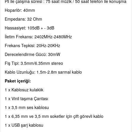
Pil ile çalışma süresi : 75 saat müzik / 50 saat telefon ile konuşma
Hoparlör: 40mm
Empedans: 32 Ohm
Hassasiyet: 105dB + - 3dB
İletim Frekansı: 2402MHz-2480MHz
Frekans Tepkisi: 20Hz-20KHz
Derecelendirme Gücü: 30mW
Fiş Tipi: 3.5mm/6.35mm stereo
Kablo Uzunluğu: 1.5m-2.8m sarmal kablo
Paket içeriği:
1 x Kablosuz kulaklık
1 x Vinil taşıma Çantası
1 x 3,5 mm ses kablosu
1 x 6,35 mm ve 3,5 mm soketler için çift görevli kablo
1 x USB şarj kablosu