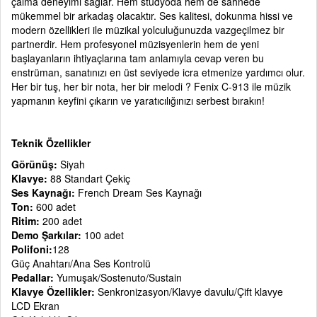
çalma deneyimi sağlar. Hem stüdyoda hem de sahnede
mükemmel bir arkadaş olacaktır. Ses kalitesi, dokunma hissi ve
modern özellikleri ile müzikal yolculuğunuzda vazgeçilmez bir
partnerdir. Hem profesyonel müzisyenlerin hem de yeni
başlayanların ihtiyaçlarına tam anlamıyla cevap veren bu
enstrüman, sanatınızı en üst seviyede icra etmenize yardımcı olur.
Her bir tuş, her bir nota, her bir melodi ? Fenix C-913 ile müzik
yapmanın keyfini çıkarın ve yaratıcılığınızı serbest bırakın!
Teknik Özellikler
Görünüş:
Siyah
Klavye:
88 Standart Çekiç
Ses Kaynağı:
French Dream Ses Kaynağı
Ton:
600 adet
Ritim:
200 adet
Demo Şarkılar:
100 adet
Polifoni:
128
Güç Anahtarı/Ana Ses Kontrolü
Pedallar:
Yumuşak/Sostenuto/Sustain
Klavye Özellikler:
Senkronizasyon/Klavye davulu/Çift klavye
LCD Ekran