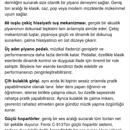
derinliğini sunarak size otantik bir piyano deneyimi sağlar. Geniş
ton aralığı ile klasik, caz, pop veya modern müziklerde mükemmel
uyum sağlar.
88 tuşlu çekiç hissiyatlı tuş mekanizması
, gerçek bir akustik
piyanonun dokunsal tepkisini tam anlamıyla simüle eder. Çekiç
mekanizmalı tuşlar, piyanoya güçlü ve dinamik bir dokunuş
sunarken, çalma hissiyatınızı en üst düzeye çıkarır.
Üç adet piyano pedalı
, müzikal ifadenizi genişletir ve
performansınıza daha fazla derinlik katar. Pedallar, özellikle klasik
eserlerde dinamik kontrol ve duygusal ifade için önemli bir role
sahiptir. Böylece her eserde kendinizi ifade edebilir ve
performansınızı zenginleştirebilirsiniz.
Çift kulaklık girişi
, aynı anda iki kişinin sessiz ortamda pratik
yapabilmesine olanak tanır. İster ders yapan öğrenci ve
öğretmen, isterse birlikte çalışma olsun, bu özellik sayesinde
rahatça pratik yapabilirsiniz. Ayrıca kulaklık ile çalma imkanı,
çevrenizi rahatsız etmeden gece gündüz müzik yapma özgürlüğü
sunar.
Güçlü hoparlörler
, geniş bir ses aralığı sunarak tüm tonları net
bir şekilde duyurur. Fenix C-913?ün güçlü hoparlör sistemi,