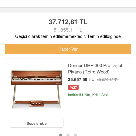
37.712,81 TL
51.855,11 TL
Geçici olarak temin edilememektedir. Temin edildiğinde
Haber Ver
Donner DHP-300 Pro Dijital
Piyano (Retro Wood)
35.657,59 TL
49.029,18 TL
%27
İndirimli Ürün
Kritik Stok
Sepete Ekle