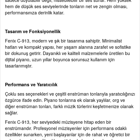
sadece duyulabilir değil, hissedilebilir bir ses sunar. Hem yüksek
hem de düşük ses seviyelerinde tonların net ve zengin olması,
performansınıza derinlik katar.
Tasarım ve Fonksiyonellik
Fenix C-913, modern ve şık bir tasarıma sahiptir. Minimalist
hatları ve kompakt yapısı, her yaşam alanına zarafet ve sofistike
bir dokunuş getirir. Dayanıklı ve kaliteli malzemelerle üretilen bu
dijital piyano, uzun yıllar boyunca sorunsuz kullanım için
tasarlanmıştır.
Performans ve Yaratıcılık
Çoklu ses seçenekleri ve çeşitli enstrüman tonlarıyla yaratıcılığınızı
özgürce ifade edin. Piyano tonlarına ek olarak yaylılar, org ve
diğer enstrüman tonları, farklı müzik türlerini keşfetmenize olanak
sağlar.
Fenix C-913, her seviyedeki müzisyene hitap eden bir
enstrümandır. Profesyonel müzisyenler için performans odaklı
özellikler sunarken, yeni başlayanlar için de rahat ve öğretici bir