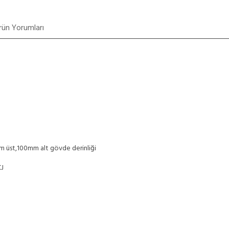
rün Yorumları
mm üst,100mm alt gövde derinliği
CJ