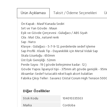
Ürün Açıklaması
Taksit / Ödeme Seçenekleri
Ü
Ön Kapak : Masif Kanada Sediri
Sırt ve Yan Gövde : Maun
Eşik ve Gövde Çerçevesi : Gülağacı / ABS Siyah
Cila : Mat Cila , naturel renk
Sap : Nato
Klavye : Gülağacı - 5-7-9-12. perdelerde sedef işleme
Sap Profili : Klasik Tip - Dayanıklılık için Metal Vidalı Sap
Skala Uzunluğu : 650mm
Üst Eşik Genişliği : 52mm
Perde Sayısı : 19 ( gövde birleşimine kadar : 12 )
Gövde Yapısı: İspanyol tipi - 375mm alt gövde genişlik - 95
Aksamlar :Sedef tutacaklı nikel kaplı akort kulakları
Fabrika Çıkışı Teller : Savarez Cristal Corum High Tension 500
Diğer Özellikler
Stok Kodu
104010335503
Marka
Cordoba