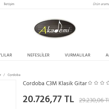
İletişim
LILAR
NEFESLİLER
VURMALILAR
A
r
Cordoba
Cordoba C3M Klasik Gitar
20.726,77 TL
29.230,06 T