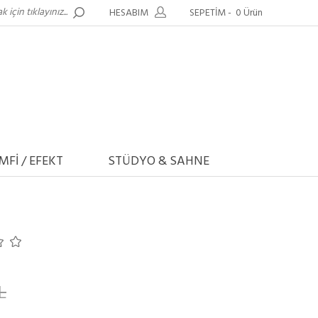
HESABIM
SEPETİM -
0 Ürün
MFİ / EFEKT
STÜDYO & SAHNE
L