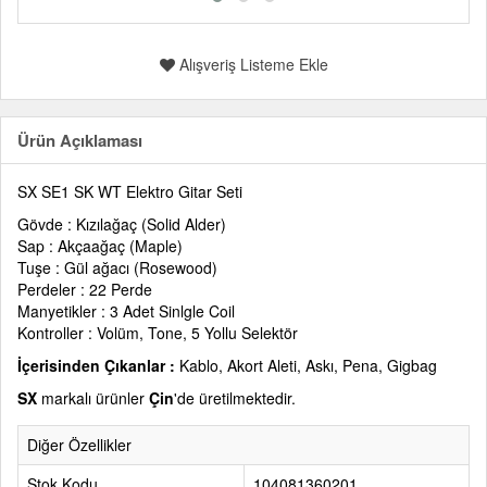
Alışveriş Listeme Ekle
Ürün Açıklaması
SX SE1 SK WT Elektro Gitar Seti
Gövde : Kızılağaç (Solid Alder)
Sap : Akçaağaç (Maple)
Tuşe : Gül ağacı (Rosewood)
Perdeler : 22 Perde
Manyetikler : 3 Adet Sinlgle Coil
Kontroller : Volüm, Tone, 5 Yollu Selektör
İçerisinden Çıkanlar :
Kablo, Akort Aleti, Askı, Pena, Gigbag
SX
markalı ürünler
Çin
'de üretilmektedir.
Diğer Özellikler
Stok Kodu
104081360201