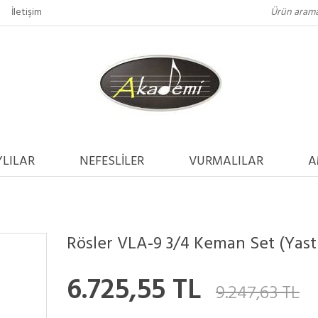
İletişim
LILAR
NEFESLİLER
VURMALILAR
A
Rösler VLA-9 3/4 Keman Set (Yastı
6.725,55 TL
9.247,63 TL