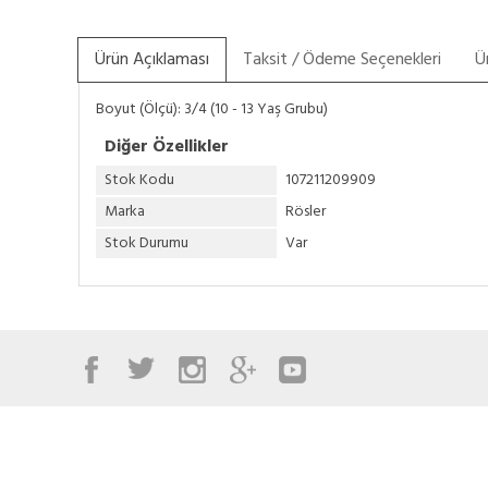
Ürün Açıklaması
Taksit / Ödeme Seçenekleri
Ü
Boyut (Ölçü): 3/4 (10 - 13 Yaş Grubu)
Diğer Özellikler
Stok Kodu
107211209909
Marka
Rösler
Stok Durumu
Var