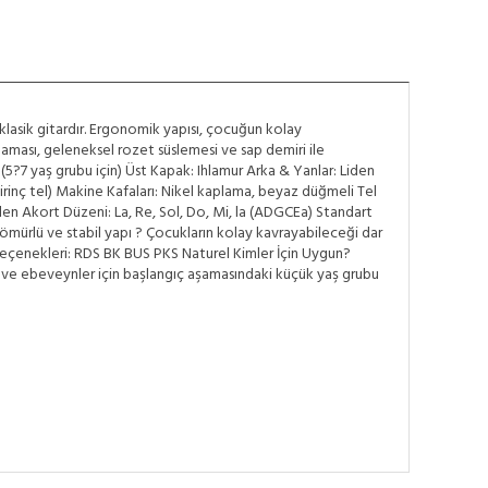
lasik gitardır. Ergonomik yapısı, çocuğun kolay
laması, geleneksel rozet süslemesi ve sap demiri ile
 (5?7 yaş grubu için) Üst Kapak: Ihlamur Arka & Yanlar: Liden
irinç tel) Makine Kafaları: Nikel kaplama, beyaz düğmeli Tel
len Akort Düzeni: La, Re, Sol, Do, Mi, la (ADGCEa) Standart
ömürlü ve stabil yapı ? Çocukların kolay kavrayabileceği dar
 Seçenekleri: RDS BK BUS PKS Naturel Kimler İçin Uygun?
arı ve ebeveynler için başlangıç aşamasındaki küçük yaş grubu