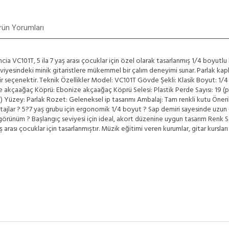
rün Yorumları
C101T, 5 ila 7 yaş arası çocuklar için özel olarak tasarlanmış 1/4 boyutlu k
eviyesindeki minik gitaristlere mükemmel bir çalım deneyimi sunar. Parlak kap
bir seçenektir. Teknik Özellikler Model: VC101T Gövde Şekli: Klasik Boyut: 1/4
e akçaağaç Köprü: Ebonize akçaağaç Köprü Selesi: Plastik Perde Sayısı: 19 (p
) Yüzey: Parlak Rozet: Geleneksel ip tasarımı Ambalaj: Tam renkli kutu Öneri
tajlar ? 5?7 yaş grubu için ergonomik 1/4 boyut ? Sap demiri sayesinde uzun 
k görünüm ? Başlangıç seviyesi için ideal, akort düzenine uygun tasarım Renk
 arası çocuklar için tasarlanmıştır. Müzik eğitimi veren kurumlar, gitar kursl