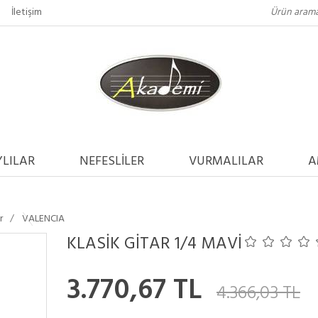
İletişim
LILAR
NEFESLİLER
VURMALILAR
A
r
VALENCIA
KLASİK GİTAR 1/4 MAVİ
3.770,67 TL
4.366,03 TL