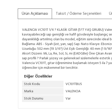
Ürün Açıklaması
Taksit / Ödeme Seçenekleri
Ü
VALENCIA VC101T 1/4 ? KLASİK GİTAR (5?7 YAŞ GRUBU) Valencia V
kavrayabileceği sap genişliği ve hafif gövdesiyle başlangıç s
dayanıklılığı artırılmış olan bu model, eğitim sürecinde ideal 
Bağlama: ABS - Siyah (üst, yan, sap) Sap: Nato Klavye: Eboniz
Uzunluğu: 502 mm (19 3/4?) Üst Eşik Genişliği: 40 mm (1 9/16?
Akort Düzeni: Mi, La, Re, Sol, Si, mi (EADGBe) Öne Çıkan Avan
sap profili ? Parlak yüzey ve geleneksel süslemelerle esteti
Valencia VC101T, gitar öğrenimine başlamak isteyen 5 ila 7 yaş
öğrenciler için mükemmel bir tercihtir.
Diğer Özellikler
Stok Kodu
VC101TBUS
Marka
VALENCIA
Stok Durumu
Var