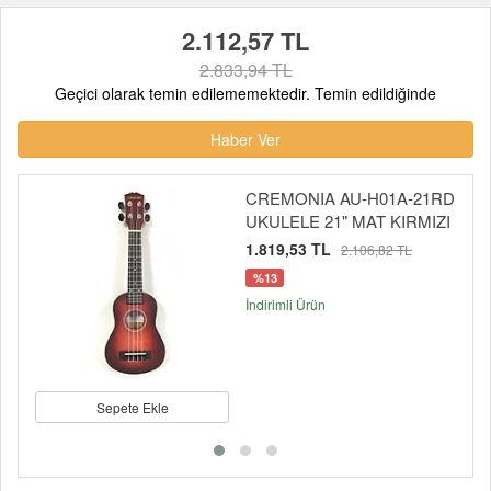
2.112,57 TL
2.833,94 TL
Geçici olarak temin edilememektedir. Temin edildiğinde
Haber Ver
CREMONIA AU-H01A-21RD
UKULELE 21" MAT KIRMIZI
1.819,53 TL
2.106,82 TL
%13
İndirimli Ürün
Sepete Ekle