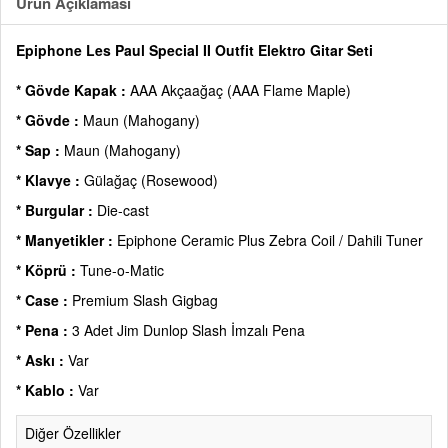
Ürün Açıklaması
Epiphone Les Paul Special II Outfit Elektro Gitar Seti
* Gövde Kapak :
AAA Akçaağaç (AAA Flame Maple)
* Gövde :
Maun (Mahogany)
* Sap :
Maun (Mahogany)
* Klavye :
Gülağaç (Rosewood)
* Burgular :
Die-cast
* Manyetikler :
Epiphone Ceramic Plus Zebra Coil / Dahili Tuner
* Köprü :
Tune-o-Matic
* Case :
Premium Slash Gigbag
* Pena :
3 Adet Jim Dunlop Slash İmzalı Pena
* Askı :
Var
* Kablo :
Var
Diğer Özellikler