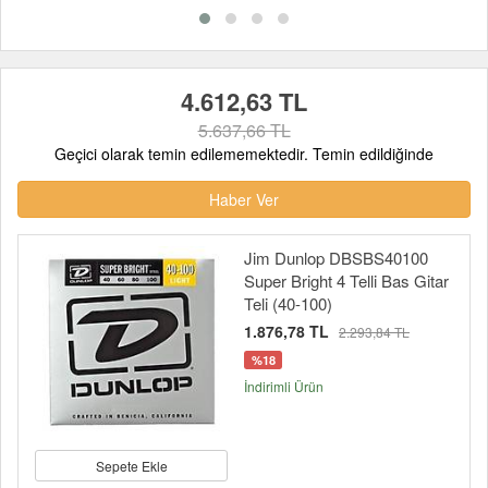
4.612,63 TL
5.637,66 TL
Geçici olarak temin edilememektedir. Temin edildiğinde
Haber Ver
Jim Dunlop DBSBS40100
Super Bright 4 Telli Bas Gitar
Teli (40-100)
1.876,78 TL
2.293,84 TL
%18
İndirimli Ürün
Sepete Ekle