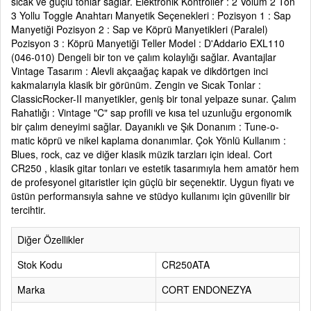
sıcak ve güçlü tonlar sağlar. Elektronik Kontroller : 2 Volüm 2 Ton
3 Yollu Toggle Anahtarı Manyetik Seçenekleri : Pozisyon 1 : Sap
Manyetiği Pozisyon 2 : Sap ve Köprü Manyetikleri (Paralel)
Pozisyon 3 : Köprü Manyetiği Teller Model : D'Addario EXL110
(046-010) Dengeli bir ton ve çalım kolaylığı sağlar. Avantajlar
Vintage Tasarım : Alevli akçaağaç kapak ve dikdörtgen inci
kakmalarıyla klasik bir görünüm. Zengin ve Sıcak Tonlar :
ClassicRocker-II manyetikler, geniş bir tonal yelpaze sunar. Çalım
Rahatlığı : Vintage "C" sap profili ve kısa tel uzunluğu ergonomik
bir çalım deneyimi sağlar. Dayanıklı ve Şık Donanım : Tune-o-
matic köprü ve nikel kaplama donanımlar. Çok Yönlü Kullanım :
Blues, rock, caz ve diğer klasik müzik tarzları için ideal. Cort
CR250 , klasik gitar tonları ve estetik tasarımıyla hem amatör hem
de profesyonel gitaristler için güçlü bir seçenektir. Uygun fiyatı ve
üstün performansıyla sahne ve stüdyo kullanımı için güvenilir bir
tercihtir.
Diğer Özellikler
Stok Kodu
CR250ATA
Marka
CORT ENDONEZYA