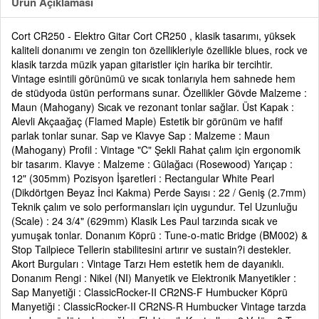
Ürün Açıklaması
Cort CR250 - Elektro Gitar Cort CR250 , klasik tasarımı, yüksek
kaliteli donanımı ve zengin ton özellikleriyle özellikle blues, rock ve
klasik tarzda müzik yapan gitaristler için harika bir tercihtir.
Vintage esintili görünümü ve sıcak tonlarıyla hem sahnede hem
de stüdyoda üstün performans sunar. Özellikler Gövde Malzeme :
Maun (Mahogany) Sıcak ve rezonant tonlar sağlar. Üst Kapak :
Alevli Akçaağaç (Flamed Maple) Estetik bir görünüm ve hafif
parlak tonlar sunar. Sap ve Klavye Sap : Malzeme : Maun
(Mahogany) Profil : Vintage "C" Şekli Rahat çalım için ergonomik
bir tasarım. Klavye : Malzeme : Gülağacı (Rosewood) Yarıçap :
12" (305mm) Pozisyon İşaretleri : Rectangular White Pearl
(Dikdörtgen Beyaz İnci Kakma) Perde Sayısı : 22 / Geniş (2.7mm)
Teknik çalım ve solo performansları için uygundur. Tel Uzunluğu
(Scale) : 24 3/4" (629mm) Klasik Les Paul tarzında sıcak ve
yumuşak tonlar. Donanım Köprü : Tune-o-matic Bridge (BM002) &
Stop Tailpiece Tellerin stabilitesini artırır ve sustain?i destekler.
Akort Burguları : Vintage Tarzı Hem estetik hem de dayanıklı.
Donanım Rengi : Nikel (NI) Manyetik ve Elektronik Manyetikler :
Sap Manyetiği : ClassicRocker-II CR2NS-F Humbucker Köprü
Manyetiği : ClassicRocker-II CR2NS-R Humbucker Vintage tarzda