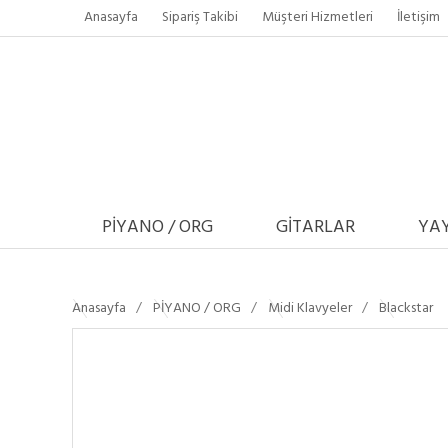
Anasayfa
Sipariş Takibi
Müşteri Hizmetleri
İletişim
PİYANO / ORG
GİTARLAR
YAY
Anasayfa
PİYANO / ORG
Midi Klavyeler
Blackstar