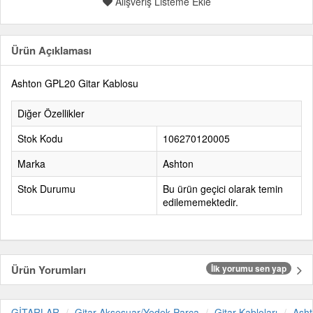
Alışveriş Listeme Ekle
Ürün Açıklaması
Ashton GPL20 Gitar Kablosu
Diğer Özellikler
Stok Kodu
106270120005
Marka
Ashton
Stok Durumu
Bu ürün geçici olarak temin
edilememektedir.
Ürün Yorumları
İlk yorumu sen yap
GİTARLAR
Gitar Aksesuar/Yedek Parça
Gitar Kabloları
Ash